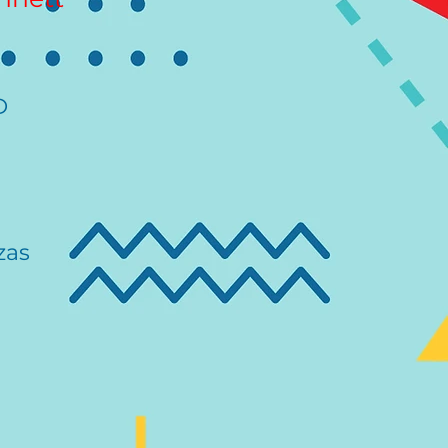
D
zas