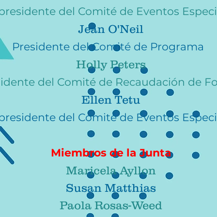
presidente del Comité de Eventos Especi
Jean O'Neil
Presidente del Comité de Programa
Holly Peters
sidente del Comité de Recaudación de F
Ellen Tetu
presidente del Comité de Eventos Especi
Miembros de la Junta
Maricela Ayllon
Susan Matthias
Paola Rosas-Weed