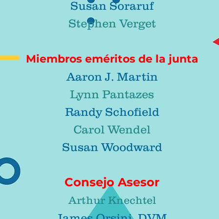
Susan Soraruf
Stephen Verget
Miembros eméritos de la junta
Aaron J. Martin
Lynn Pantazes
Randy Schofield
Carol Wendel
Susan Woodward
Consejo Asesor
Arthur Knechtel
James Orsini, DVM