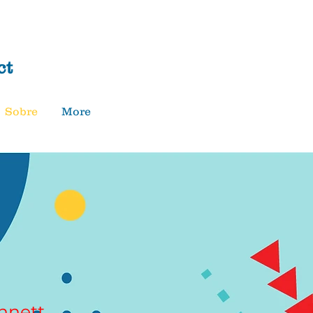
Donar
ct
Sobre
More
nnett