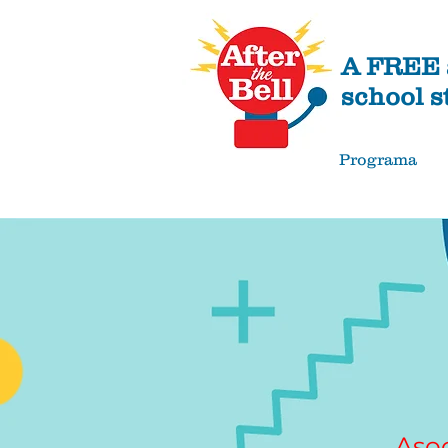
A FREE a
school s
Programa
Asoc