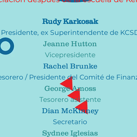
Rudy Karkosak
Presidente, ex Superintendente de KCS
Jeanne Hutton
Vicepresidente
Rachel Brunke
esorero / Presidente del Comité de Finan
George Amoss
Tesorero asistente
Dian McKinney
Secretario
Sydnee Iglesias