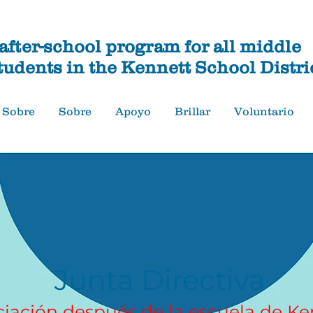
fter-school program for all middle
tudents in the Kennett School Distri
Sobre
Sobre
Apoyo
Brillar
Voluntario
Junta Directiva
iación después de la escuela de Ke