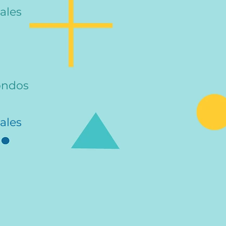
ales
ondos
ales