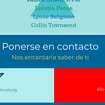
Loretta Perna
Lynne Seligman
Collis Townsend
Ponerse en contacto
Nos encantaría saber de ti
610
@kcsd.org