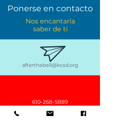
Ponerse en contacto
Nos encantaría
saber de ti
afterthebell@kcsd.org
610-268-5889