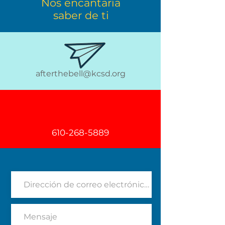
Nos encantaría
saber de ti
afterthebell@kcsd.org
610-268-5889