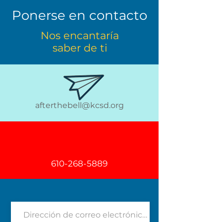
Ponerse en contacto
Nos encantaría
saber de ti
afterthebell@kcsd.org
610-268-5889