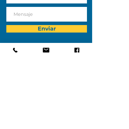
Enviar
Dirección del programa:
Después de la campana
Escuela secundaria Kennett
Habitación C106
195 Sunny Dell Road
Landenberg, PA 19350
Dirección de envio:
Asociación después de la escuela de
Kennett
Apartado de correos 1068
Kennett Square, Pensilvania, 19348